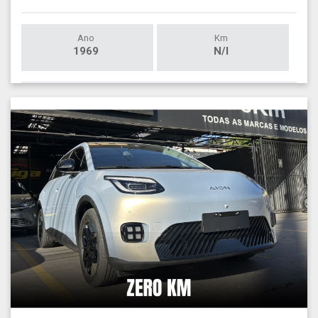
Ano
Km
1969
N/I