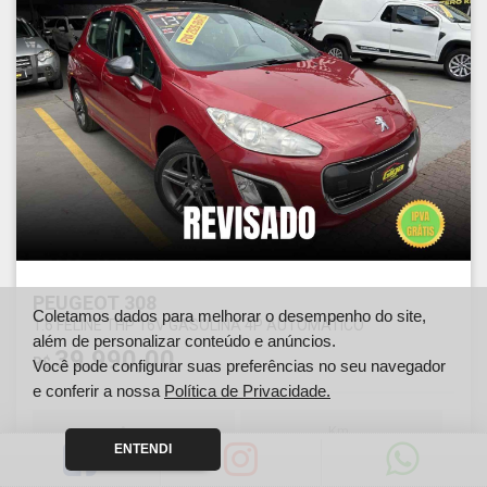
PEUGEOT 308
Coletamos dados para melhorar o desempenho do site,
1.6 FELINE THP 16V GASOLINA 4P AUTOMÁTICO
além de personalizar conteúdo e anúncios.
39.990,00
R$
Você pode configurar suas preferências no seu navegador
e conferir a nossa
Política de Privacidade.
Ano
Km
ENTENDI
2013
100000